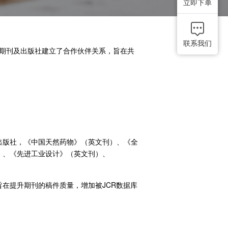
立即下单
联系我们
多期刊及出版社建立了合作伙伴关系，旨在共
推荐好友
奖励机制大升级
推荐好友成功下单（订单金额满1000
元），您将享受下单金额
10%
的返现
奖励！添加客服微信开始推荐吧！
ss出版社，《中国天然药物》（英文刊）、《全
中文刊）、《先进工业设计》（英文刊）、
在提升期刊的稿件质量，增加被JCR数据库