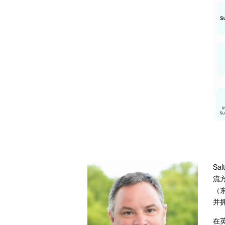
Sa
流
（
并
在