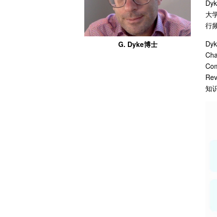
D
大
行
D
G. Dyke博士
Ch
Co
R
知