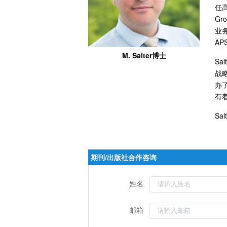
任高
Gr
业务
A
M. Salter博士
S
战
办
有
S
期刊/出版社合作咨询
姓名
邮箱