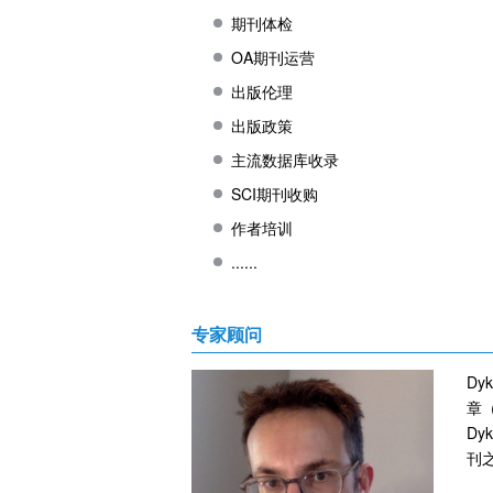
期刊体检
OA期刊运营
出版伦理
出版政策
主流数据库收录
SCI期刊收购
作者培训
......
专家顾问
D
章
Dy
刊