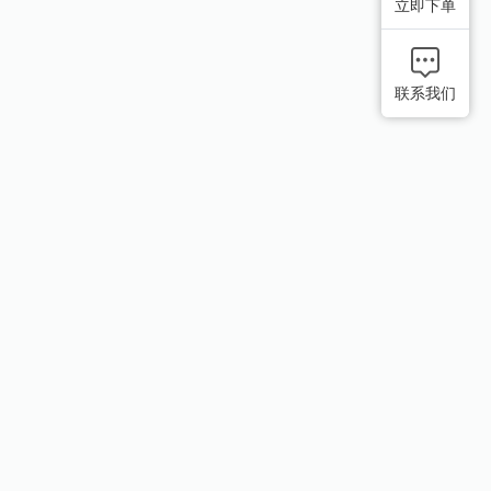
立即下单
联系我们
推荐好友
奖励机制大升级
推荐好友成功下单（订单金额满1000
元），您将享受下单金额
10%
的返现
奖励！添加客服微信开始推荐吧！