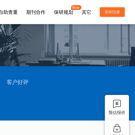
自助查重
期刊合作
保研规划
其它
登录/注册
联系电话
400-8652-296
客户好评
公司邮箱
info@topeditsci.com
预估报价
微信咨询